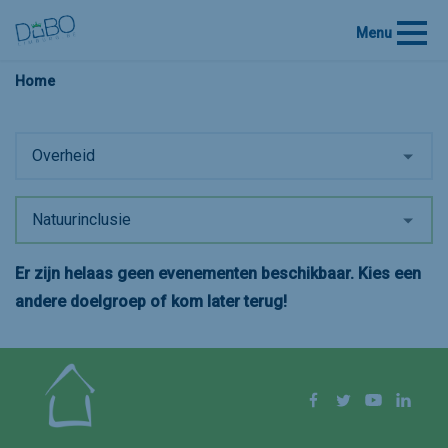
Menu
Home
Overheid
Natuurinclusie
Er zijn helaas geen evenementen beschikbaar. Kies een
andere doelgroep of kom later terug!
Volg ons op
Facebook
Twitter
YouTube
Linke