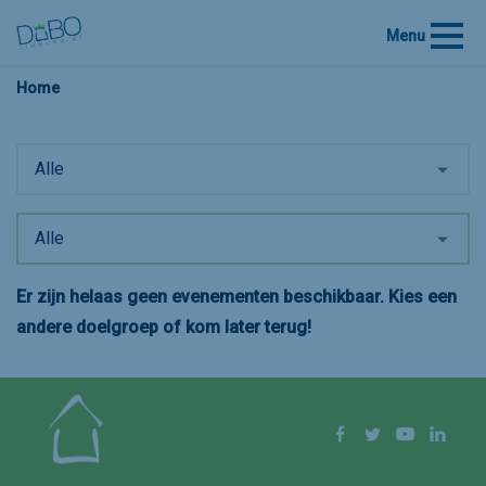
Menu
Home
Alle
Alle
Er zijn helaas geen evenementen beschikbaar. Kies een
andere doelgroep of kom later terug!
Volg ons op
Facebook
Twitter
YouTube
Linke