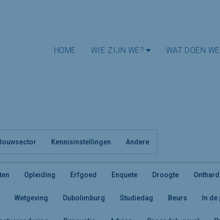
HOME
WIE ZIJN WE?
WAT DOEN WE
Bouwsector
Kennisinstellingen
Andere
ten
Opleiding
Erfgoed
Enquete
Droogte
Onthard
Wetgeving
Dubolimburg
Studiedag
Beurs
In de