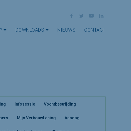
Facebook
Twitter
YouTube
LinkedIn
?
DOWNLOADS
NIEUWS
CONTACT
ing
Infosessie
Vochtbestrijding
 pers
Mijn VerbouwLening
Aandag