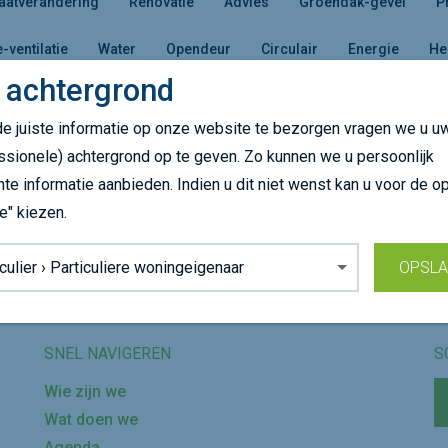
aatverandering
Renovatie
Advies
Groendak-gevel
P
e-ventilatie
Water
Opendeur
Circulair
Energie
He
 achtergrond
e juiste informatie op onze website te bezorgen vragen we u u
es een andere doelgroep of kom later terug!
ssionele) achtergrond op te geven. Zo kunnen we u persoonlijk
nte informatie aanbieden. Indien u dit niet wenst kan u voor de op
e" kiezen.
Volg ons op
grond:
OPSL
SNEL NAVIGEREN
S
Wie zijn we
Wat doen we
Agenda