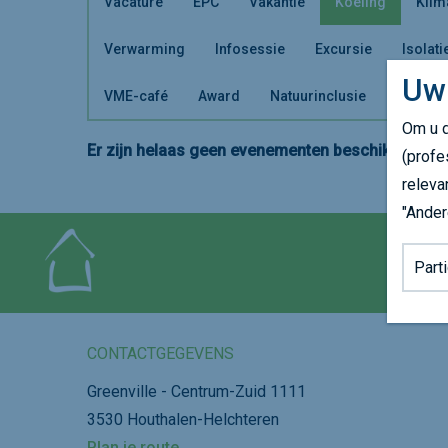
Vacature
EPC
Vakantie
Koeling
Klim
Verwarming
Infosessie
Excursie
Isolati
Uw
VME-café
Award
Natuurinclusie
Om u d
Er zijn helaas geen evenementen beschikbaar. Ki
(profe
releva
"Ander
Achter
CONTACTGEGEVENS
Greenville - Centrum-Zuid 1111
3530 Houthalen-Helchteren
Plan je route