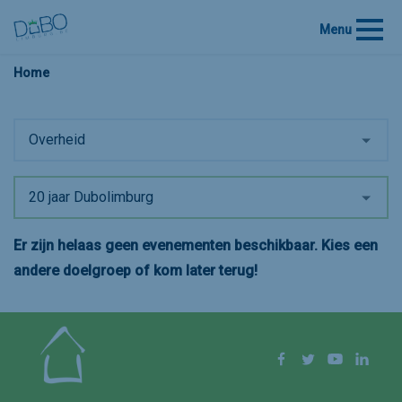
Menu
Home
Overheid
20 jaar Dubolimburg
Er zijn helaas geen evenementen beschikbaar. Kies een
andere doelgroep of kom later terug!
Volg ons op
Facebook
Twitter
YouTube
Linke