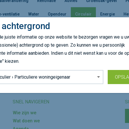
aatverandering
Renovatie
Advies
Groendak-gevel
P
e-ventilatie
Water
Opendeur
Circulair
Energie
He
 achtergrond
e juiste informatie op onze website te bezorgen vragen we u u
es een andere doelgroep of kom later terug!
ssionele) achtergrond op te geven. Zo kunnen we u persoonlijk
nte informatie aanbieden. Indien u dit niet wenst kan u voor de op
e" kiezen.
Volg ons op
grond:
OPSL
SNEL NAVIGEREN
S
Wie zijn we
Wat doen we
Agenda