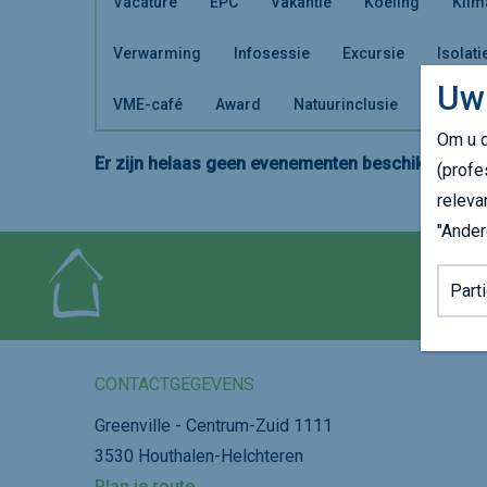
Vacature
EPC
Vakantie
Koeling
Klim
Verwarming
Infosessie
Excursie
Isolati
Uw
VME-café
Award
Natuurinclusie
Om u d
Er zijn helaas geen evenementen beschikbaar. Ki
(profe
releva
"Ander
Achter
CONTACTGEGEVENS
Greenville - Centrum-Zuid 1111
3530 Houthalen-Helchteren
Plan je route