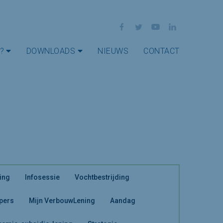
Facebook
Twitter
YouTube
LinkedIn
?
DOWNLOADS
NIEUWS
CONTACT
ing
Infosessie
Vochtbestrijding
 pers
Mijn VerbouwLening
Aandag