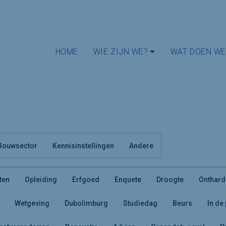
HOME
WIE ZIJN WE?
WAT DOEN WE
Bouwsector
Kennisinstellingen
Andere
ten
Opleiding
Erfgoed
Enquete
Droogte
Onthard
Wetgeving
Dubolimburg
Studiedag
Beurs
In de