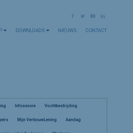
Facebook
Twitter
YouTube
LinkedIn
?
DOWNLOADS
NIEUWS
CONTACT
ing
Infosessie
Vochtbestrijding
 pers
Mijn VerbouwLening
Aandag