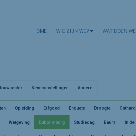
HOME
WIE ZIJN WE?
WAT DOEN WE
Bouwsector
Kennisinstellingen
Andere
ten
Opleiding
Erfgoed
Enquete
Droogte
Onthard
Wetgeving
Dubolimburg
Studiedag
Beurs
In de