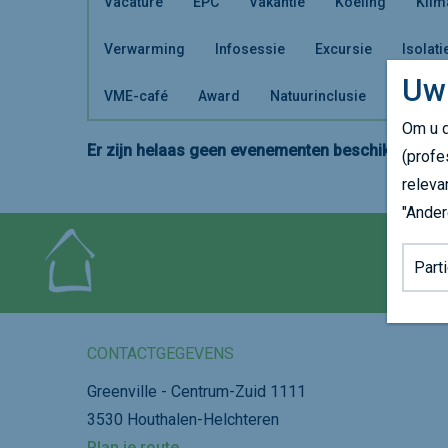
Vacature
EPC
Vakantie
Koeling
Klim
Verwarming
Infosessie
Excursie
Isolati
Uw
VME-café
Award
Natuurinclusie
Om u d
Er zijn helaas geen evenementen beschikbaar. Ki
(profe
releva
"Ander
Achter
CONTACTGEGEVENS
Greenville - Centrum-Zuid 1111
3530 Houthalen-Helchteren
Plan je route