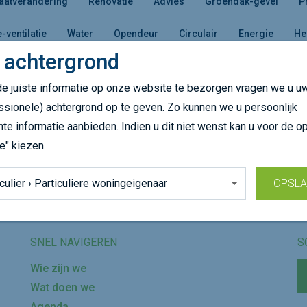
aatverandering
Renovatie
Advies
Groendak-gevel
P
e-ventilatie
Water
Opendeur
Circulair
Energie
He
 achtergrond
e juiste informatie op onze website te bezorgen vragen we u u
es een andere doelgroep of kom later terug!
ssionele) achtergrond op te geven. Zo kunnen we u persoonlijk
nte informatie aanbieden. Indien u dit niet wenst kan u voor de op
e" kiezen.
Volg ons op
grond:
OPSL
SNEL NAVIGEREN
S
Wie zijn we
Wat doen we
Agenda