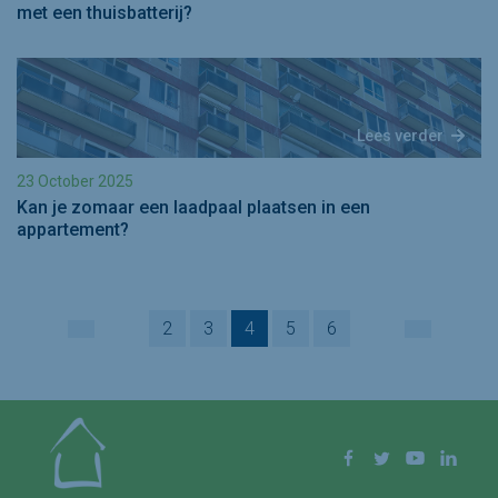
met een thuisbatterij?
Lees verder
23 October 2025
Kan je zomaar een laadpaal plaatsen in een
appartement?
2
3
4
5
6
VORIGE
VOLGEND
Volg ons op
Facebook
Twitter
YouTube
Linke