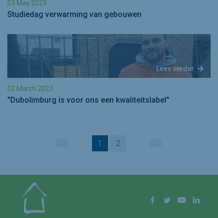
03 May 2023
Studiedag verwarming van gebouwen
Lees verder
02 March 2023
"Dubolimburg is voor ons een kwaliteitslabel"
1
2
VORIGE
VOLGENDE
Volg ons op
Facebook
Twitter
YouTube
Linke