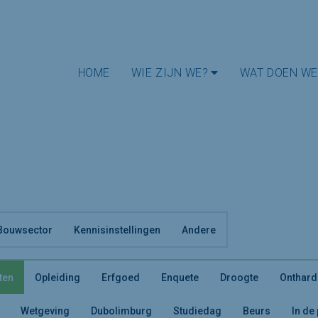
HOME
WIE ZIJN WE?
WAT DOEN WE
Bouwsector
Kennisinstellingen
Andere
ten
Opleiding
Erfgoed
Enquete
Droogte
Onthard
Wetgeving
Dubolimburg
Studiedag
Beurs
In de