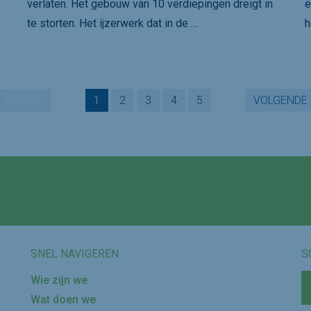
verlaten. Het gebouw van 10 verdiepingen dreigt in
e
te storten. Het ijzerwerk dat in de …
h
VORIGE
1
2
3
4
5
VOLGENDE
Volg ons op
SNEL NAVIGEREN
S
Wie zijn we
Wat doen we