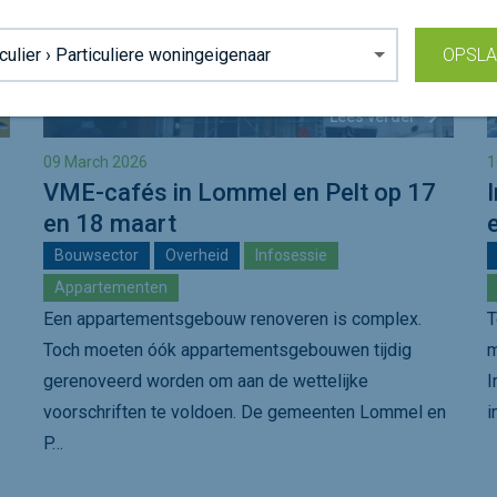
grond:
OPSL
Lees verder
09 March 2026
1
VME-cafés in Lommel en Pelt op 17
en 18 maart
Bouwsector
Overheid
Infosessie
Appartementen
Een appartementsgebouw renoveren is complex.
T
Toch moeten óók appartementsgebouwen tijdig
m
gerenoveerd worden om aan de wettelijke
I
voorschriften te voldoen. De gemeenten Lommel en
i
P…