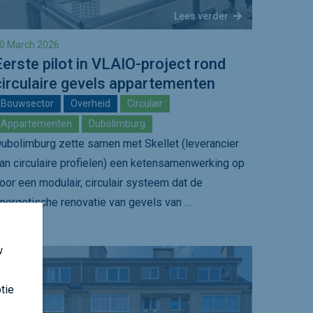
Lees verder
0 March 2026
Eerste pilot in VLAIO-project rond
circulaire gevels appartementen
Bouwsector
Overheid
Circulair
Appartementen
Dubolimburg
ubolimburg zette samen met Skellet (leverancier
an circulaire profielen) een ketensamenwerking op
oor een modulair, circulair systeem dat de
nergetische renovatie van gevels van …
w
tie