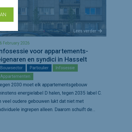
AAN
Lees verder
6 February 2026
Infosessie voor appartements-
eigenaren en syndici in Hasselt
Bouwsector
Particulier
Infosessie
Appartementen
egen 2030 moet elk appartementsgebouw
instens energielabel D halen, tegen 2035 label C.
n veel oudere gebouwen lukt dat niet met
ndividuele ingrepen alleen. Daarom schuift de…