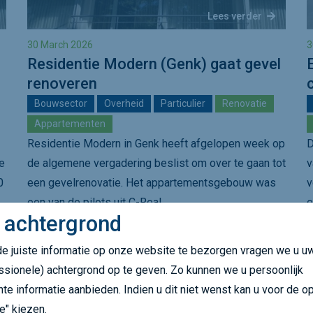
Lees verder
30 March 2026
3
Residentie Modern (Genk) gaat gevel
renoveren
Bouwsector
Overheid
Particulier
Renovatie
Appartementen
Residentie Modern in Genk heeft afgelopen week op
D
e
de algemene vergadering beslist om over te gaan tot
v
0
een gevelrenovatie. Het appartementsgebouw was
v
een van de pilots uit C-Real,…
e
 achtergrond
e juiste informatie op onze website te bezorgen vragen we u u
ssionele) achtergrond op te geven. Zo kunnen we u persoonlijk
nte informatie aanbieden. Indien u dit niet wenst kan u voor de op
e" kiezen.