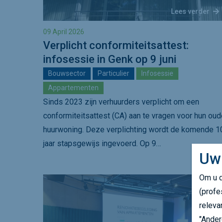
Lees verder
09 April 2026
Verplicht conformiteitsattest:
infosessie in Genk op 9 juni
Bouwsector
Particulier
Infosessie
Appartementen
Sinds 2023 zijn verhuurders verplicht om een
conformiteitsattest (CA) aan te vragen voor hun oud
huurwoning. Deze verplichting wordt de komende 1
jaar stapsgewijs ingevoerd. Op 9…
Uw
Om u d
(profe
releva
"Ander