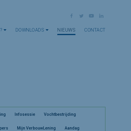
Facebook
Twitter
YouTube
LinkedIn
?
DOWNLOADS
NIEUWS
CONTACT
ing
Infosessie
Vochtbestrijding
 pers
Mijn VerbouwLening
Aandag