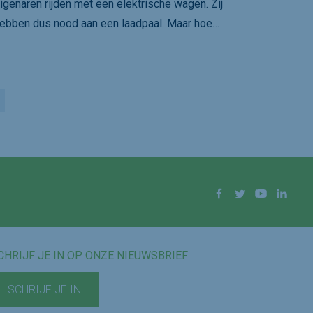
igenaren rijden met een elektrische wagen. Zij
ebben dus nood aan een laadpaal. Maar hoe…
Facebook
Twitter
YouTube
Linke
CHRIJF JE IN OP ONZE NIEUWSBRIEF
SCHRIJF JE IN