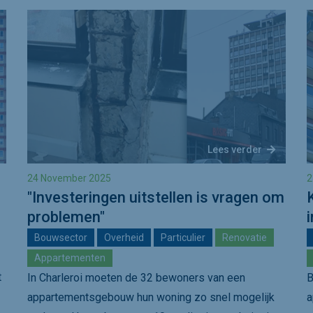
Lees verder
24 November 2025
2
"Investeringen uitstellen is vragen om
problemen"
Bouwsector
Overheid
Particulier
Renovatie
Appartementen
t
In Charleroi moeten de 32 bewoners van een
B
appartementsgebouw hun woning zo snel mogelijk
a