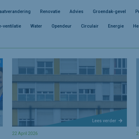
aatverandering
Renovatie
Advies
Groendak-gevel
P
e-ventilatie
Water
Opendeur
Circulair
Energie
He
Lees verder
22 April 2026
2