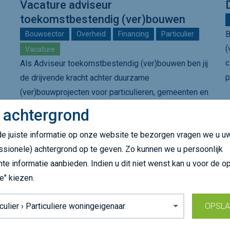
Vacature adviseur
toekomstbestendig (ver)bouwen
B
Bouwsector
Overheid
Financing
Particulier
(
Vacature
c
Als Adviseur toekomstbestendig (ver)bouwen ben jij
p
de drijvende kracht achter duurzame
(ver)bouwprojecten voor particulieren, gemeenten en
Verenigingen van Mede-Eigenaars (VME’s). We…
 achtergrond
e juiste informatie op onze website te bezorgen vragen we u u
ssionele) achtergrond op te geven. Zo kunnen we u persoonlijk
nte informatie aanbieden. Indien u dit niet wenst kan u voor de op
e" kiezen.
grond:
OPSL