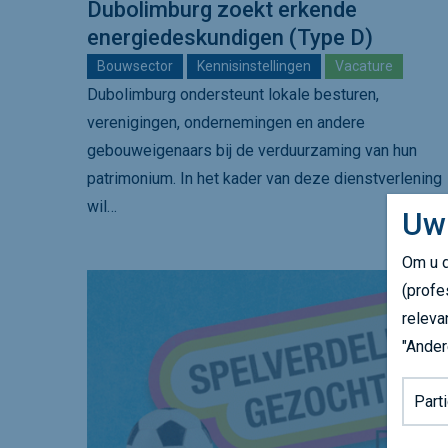
Dubolimburg zoekt erkende
energiedeskundigen (Type D)
Bouwsector
Kennisinstellingen
Vacature
Dubolimburg ondersteunt lokale besturen,
verenigingen, ondernemingen en andere
gebouweigenaars bij de verduurzaming van hun
patrimonium. In het kader van deze dienstverlening
wil…
Uw
Om u d
(profe
releva
"Ander
Achter