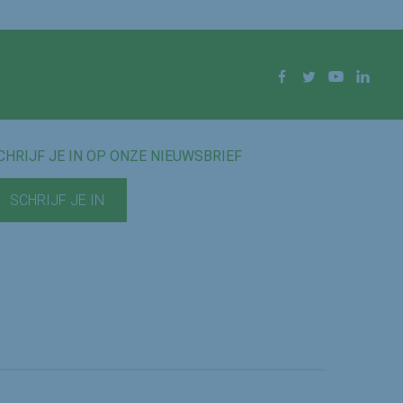
Facebook
Twitter
YouTube
Linke
CHRIJF JE IN OP ONZE NIEUWSBRIEF
SCHRIJF JE IN