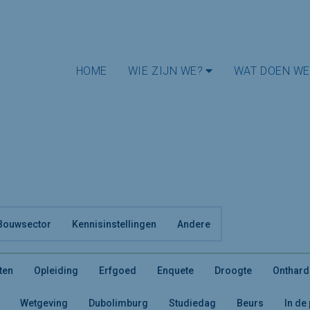
HOME
WIE ZIJN WE?
WAT DOEN WE
Bouwsector
Kennisinstellingen
Andere
ten
Opleiding
Erfgoed
Enquete
Droogte
Onthard
Wetgeving
Dubolimburg
Studiedag
Beurs
In de