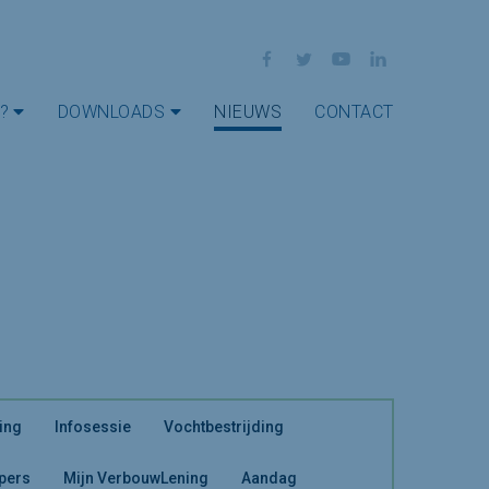
Facebook
Twitter
YouTube
LinkedIn
?
DOWNLOADS
NIEUWS
CONTACT
ing
Infosessie
Vochtbestrijding
 pers
Mijn VerbouwLening
Aandag