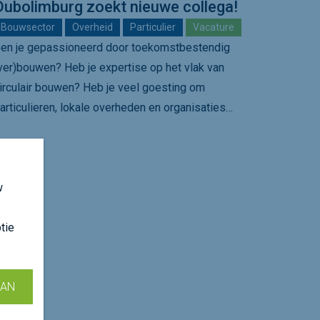
Dubolimburg zoekt nieuwe collega!
Bouwsector
Overheid
Particulier
Vacature
en je gepassioneerd door toekomstbestendig
ver)bouwen? Heb je expertise op het vlak van
irculair bouwen? Heb je veel goesting om
articulieren, lokale overheden en organisaties…
w
tie
AAN