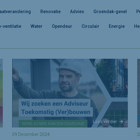
aatverandering
Renovatie
Advies
Groendak-gevel
P
e-ventilatie
Water
Opendeur
Circulair
Energie
He
Lees verder
09 December 2024
2