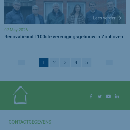
Lees verder
07 May 2026
Renovatieaudit 100ste verenigingsgebouw in Zonhoven
1
2
3
4
5
VORIGE
VOLGEND
Volg ons op
Facebook
Twitter
YouTube
Linke
CONTACTGEGEVENS