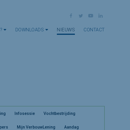
Facebook
Twitter
YouTube
LinkedIn
?
DOWNLOADS
NIEUWS
CONTACT
ing
Infosessie
Vochtbestrijding
 pers
Mijn VerbouwLening
Aandag