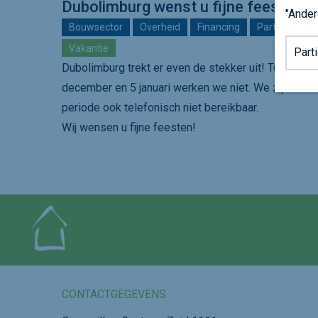
Dubolimburg wenst u fijne feesten!
"Ander
Bouwsector
Overheid
Financing
Particulier
Achter
Vakantie
Dubolimburg trekt er even de stekker uit! Tussen 2
december en 5 januari werken we niet. We zijn in di
periode ook telefonisch niet bereikbaar.
Wij wensen u fijne feesten!
CONTACTGEGEVENS