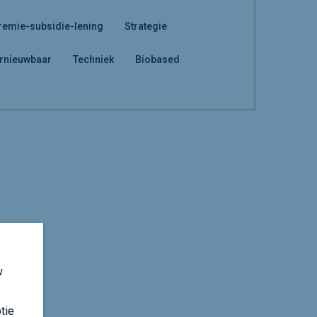
remie-subsidie-lening
Strategie
rnieuwbaar
Techniek
Biobased
w
tie