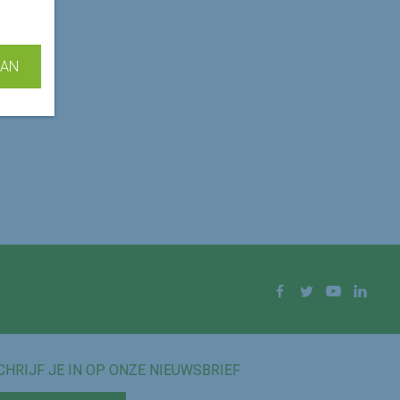
AAN
Facebook
Twitter
YouTube
Linke
CHRIJF JE IN OP ONZE NIEUWSBRIEF