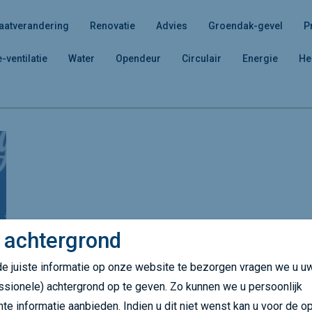
aatverandering
Renovatie
Advies
Groendak-gevel
P
e-ventilatie
Water
Opendeur
Circulair
Energie
He
 achtergrond
e juiste informatie op onze website te bezorgen vragen we u u
ssionele) achtergrond op te geven. Zo kunnen we u persoonlijk
nte informatie aanbieden. Indien u dit niet wenst kan u voor de op