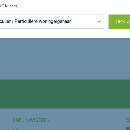
e" kiezen.
grond:
OPSL
3
e
Volg ons op
SNEL NAVIGEREN
S