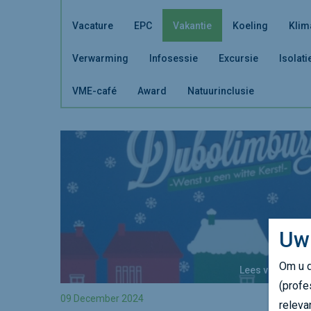
Vacature
EPC
Vakantie
Koeling
Klim
Verwarming
Infosessie
Excursie
Isolati
VME-café
Award
Natuurinclusie
Uw
Om u d
Lees verder
(profe
09 December 2024
releva