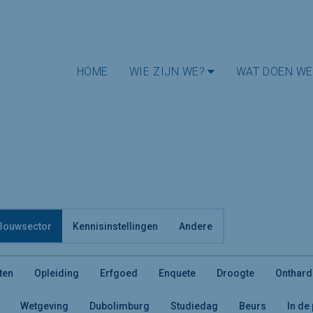
HOME
WIE ZIJN WE?
WAT DOEN WE
Bouwsector
Kennisinstellingen
Andere
ten
Opleiding
Erfgoed
Enquete
Droogte
Onthard
Wetgeving
Dubolimburg
Studiedag
Beurs
In de