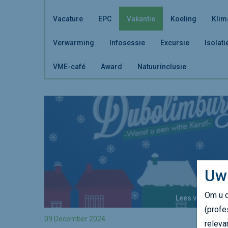
Vacature
EPC
Vakantie
Koeling
Klim
Verwarming
Infosessie
Excursie
Isolati
VME-café
Award
Natuurinclusie
Uw
Om u d
Lees verder
(profe
09 December 2024
releva