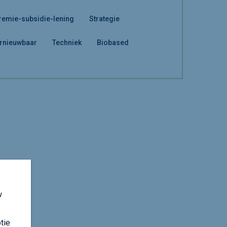
remie-subsidie-lening
Strategie
rnieuwbaar
Techniek
Biobased
w
tie