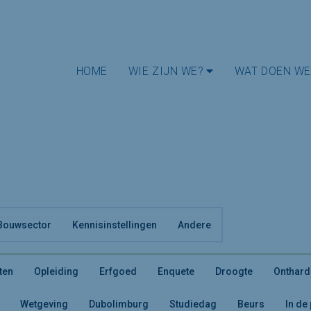
HOME
WIE ZIJN WE?
WAT DOEN WE
Bouwsector
Kennisinstellingen
Andere
ten
Opleiding
Erfgoed
Enquete
Droogte
Onthard
Wetgeving
Dubolimburg
Studiedag
Beurs
In de