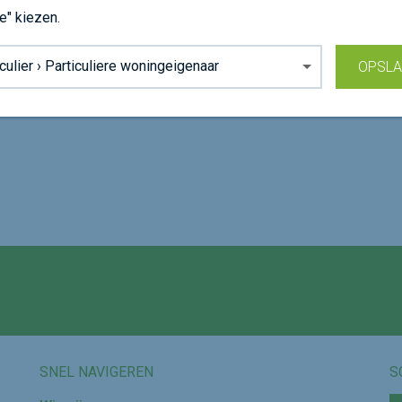
e" kiezen.
grond:
OPSL
3
e
Volg ons op
SNEL NAVIGEREN
S