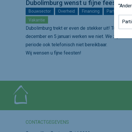
Dubolimburg wenst u fijne feesten!
"Ander
Bouwsector
Overheid
Financing
Particulier
Achter
Vakantie
Dubolimburg trekt er even de stekker uit! Tussen 2
december en 5 januari werken we niet. We zijn in di
periode ook telefonisch niet bereikbaar.
Wij wensen u fijne feesten!
CONTACTGEGEVENS