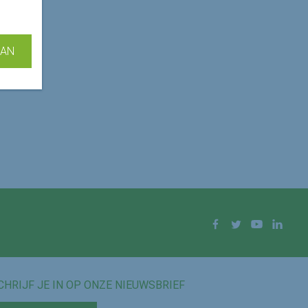
AAN
Facebook
Twitter
YouTube
Linke
CHRIJF JE IN OP ONZE NIEUWSBRIEF