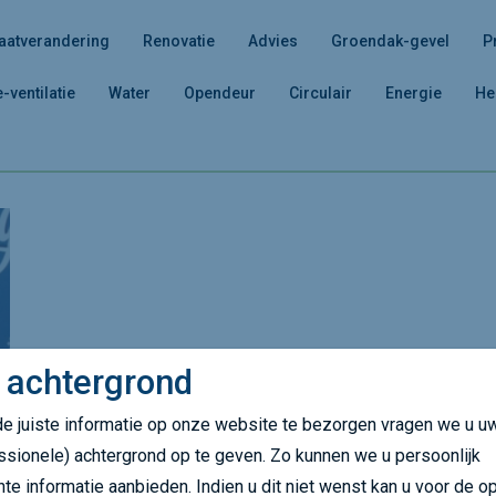
aatverandering
Renovatie
Advies
Groendak-gevel
P
e-ventilatie
Water
Opendeur
Circulair
Energie
He
 achtergrond
e juiste informatie op onze website te bezorgen vragen we u u
ssionele) achtergrond op te geven. Zo kunnen we u persoonlijk
nte informatie aanbieden. Indien u dit niet wenst kan u voor de op