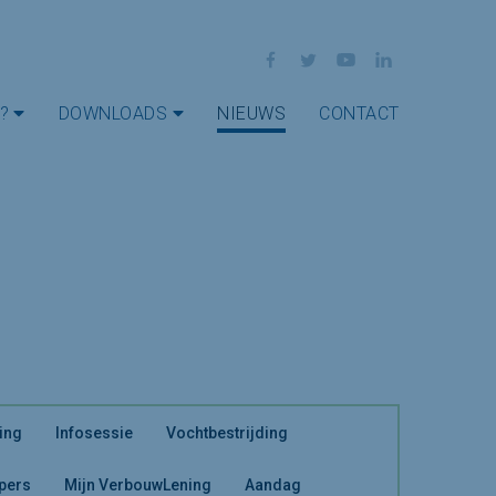
Facebook
Twitter
YouTube
LinkedIn
?
DOWNLOADS
NIEUWS
CONTACT
ing
Infosessie
Vochtbestrijding
 pers
Mijn VerbouwLening
Aandag