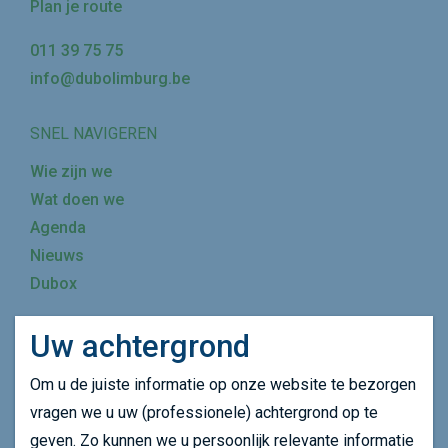
Plan je route
011 39 75 75
info@dubolimburg.be
SNEL NAVIGEREN
Wie zijn we
Wat doen we
Agenda
Nieuws
Dubox
Uw achtergrond
Mijn achtergrond wijzigen
Om u de juiste informatie op onze website te bezorgen
SCHRIJF JE IN OP ONZE NIEUWSBRIEF
vragen we u uw (professionele) achtergrond op te
geven. Zo kunnen we u persoonlijk relevante informatie
SCHRIJF JE IN