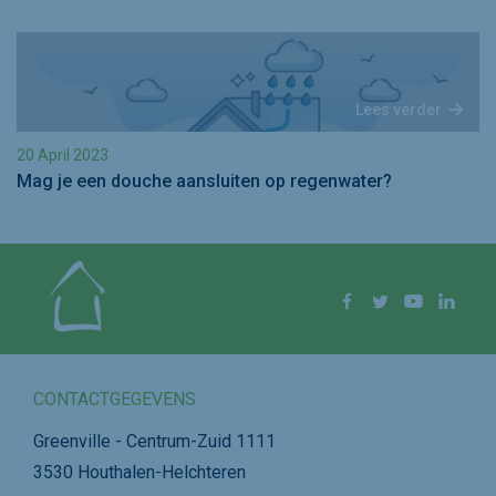
Lees verder
20 April 2023
Mag je een douche aansluiten op regenwater?
Volg ons op
Facebook
Twitter
YouTube
Linke
CONTACTGEGEVENS
Greenville - Centrum-Zuid 1111
3530 Houthalen-Helchteren