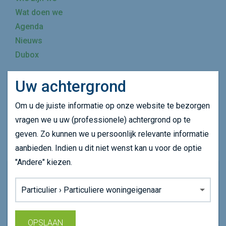
Wat doen we
Agenda
Nieuws
Dubox
Uw achtergrond
Mijn achtergrond wijzigen
Om u de juiste informatie op onze website te bezorgen
SCHRIJF JE IN OP ONZE NIEUWSBRIEF
vragen we u uw (professionele) achtergrond op te
geven. Zo kunnen we u persoonlijk relevante informatie
SCHRIJF JE IN
aanbieden. Indien u dit niet wenst kan u voor de optie
"Andere" kiezen.
Onze website maakt gebruikt van cookie om uw
Achtergrond:
surfervaring op onze website te verbeteren.
Lees ons
cookiebeleid
voor meer informatie.
OPSLAAN