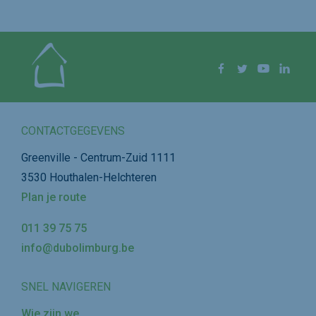
Volg ons op
Facebook
Twitter
YouTube
Linke
CONTACTGEGEVENS
Greenville - Centrum-Zuid 1111
3530 Houthalen-Helchteren
Plan je route
011 39 75 75
info@dubolimburg.be
SNEL NAVIGEREN
Wie zijn we