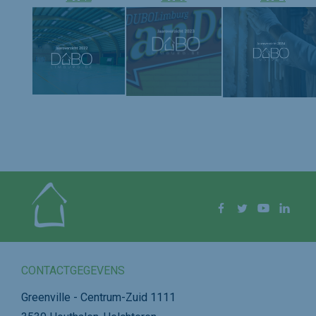
Volg ons op
Facebook
Twitter
YouTube
Linke
CONTACTGEGEVENS
Greenville - Centrum-Zuid 1111