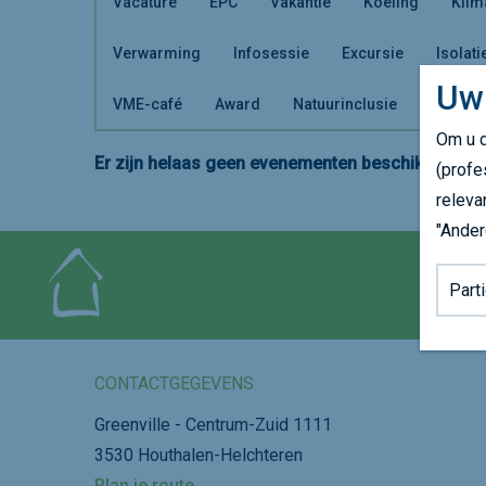
Vacature
EPC
Vakantie
Koeling
Klim
Verwarming
Infosessie
Excursie
Isolati
Uw
VME-café
Award
Natuurinclusie
Om u d
Er zijn helaas geen evenementen beschikbaar. Ki
(profe
releva
"Ander
Achter
CONTACTGEGEVENS
Greenville - Centrum-Zuid 1111
3530 Houthalen-Helchteren
Plan je route