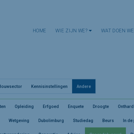
HOME
WIE ZIJN WE?
WAT DOEN WE
Bouwsector
Kennisinstellingen
Andere
ten
Opleiding
Erfgoed
Enquete
Droogte
Onthard
Wetgeving
Dubolimburg
Studiedag
Beurs
In de