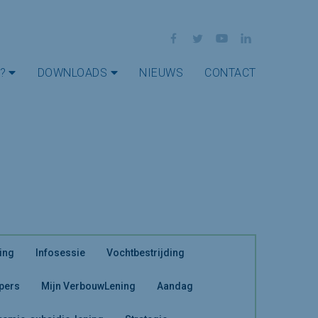
Facebook
Twitter
YouTube
LinkedIn
?
DOWNLOADS
NIEUWS
CONTACT
ing
Infosessie
Vochtbestrijding
 pers
Mijn VerbouwLening
Aandag