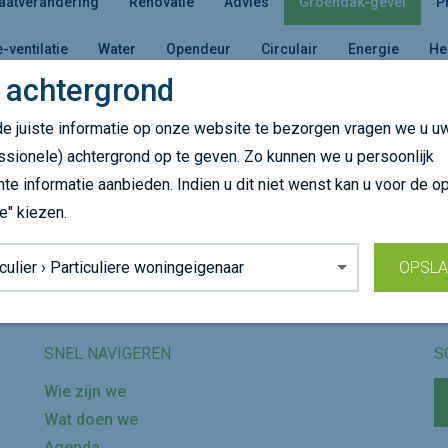
aatverandering
Renovatie
Advies
Groendak-gevel
P
e-ventilatie
Water
Opendeur
Circulair
Energie
He
 achtergrond
e juiste informatie op onze website te bezorgen vragen we u u
es een andere doelgroep of kom later terug!
ssionele) achtergrond op te geven. Zo kunnen we u persoonlijk
nte informatie aanbieden. Indien u dit niet wenst kan u voor de op
e" kiezen.
Volg ons op
grond:
OPSL
SNEL NAVIGEREN
S
Wie zijn we
Wat doen we
Agenda