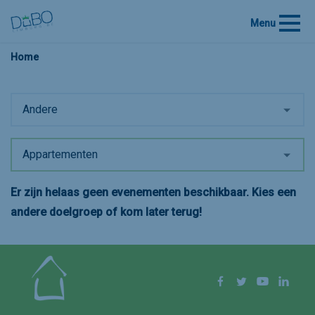
Menu
Home
Andere
Appartementen
Er zijn helaas geen evenementen beschikbaar. Kies een
andere doelgroep of kom later terug!
Volg ons op
Facebook
Twitter
YouTube
Linke