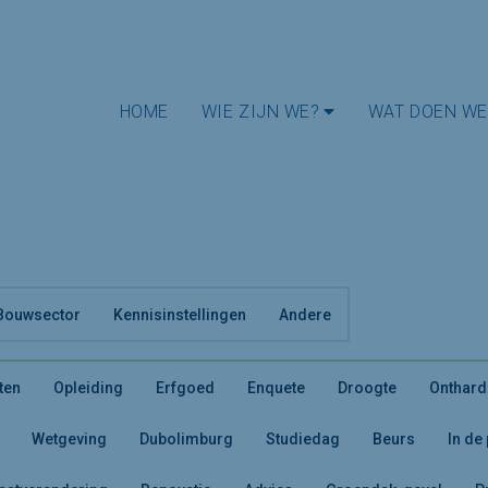
HOME
WIE ZIJN WE?
WAT DOEN WE
Bouwsector
Kennisinstellingen
Andere
ten
Opleiding
Erfgoed
Enquete
Droogte
Onthard
Wetgeving
Dubolimburg
Studiedag
Beurs
In de