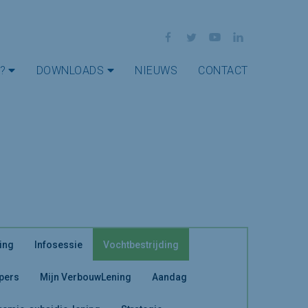
Facebook
Twitter
YouTube
LinkedIn
?
DOWNLOADS
NIEUWS
CONTACT
ing
Infosessie
Vochtbestrijding
 pers
Mijn VerbouwLening
Aandag