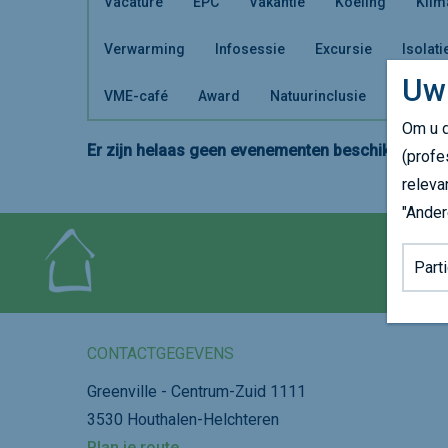
Vacature
EPC
Vakantie
Koeling
Klim
Verwarming
Infosessie
Excursie
Isolati
Uw
VME-café
Award
Natuurinclusie
Om u d
Er zijn helaas geen evenementen beschikbaar. Ki
(profe
releva
"Ander
Achter
CONTACTGEGEVENS
Greenville - Centrum-Zuid 1111
3530 Houthalen-Helchteren
Plan je route