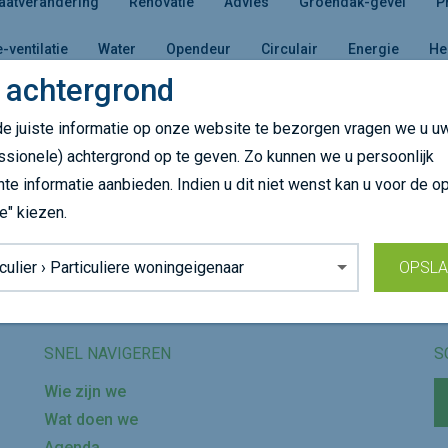
aatverandering
Renovatie
Advies
Groendak-gevel
P
e-ventilatie
Water
Opendeur
Circulair
Energie
He
 achtergrond
e juiste informatie op onze website te bezorgen vragen we u u
es een andere doelgroep of kom later terug!
ssionele) achtergrond op te geven. Zo kunnen we u persoonlijk
nte informatie aanbieden. Indien u dit niet wenst kan u voor de op
e" kiezen.
Volg ons op
grond:
OPSL
SNEL NAVIGEREN
S
Wie zijn we
Wat doen we
Agenda