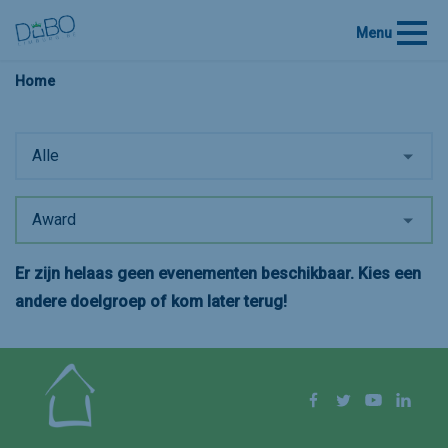
Menu
Home
Alle
Award
Er zijn helaas geen evenementen beschikbaar. Kies een
andere doelgroep of kom later terug!
Volg ons op
Facebook
Twitter
YouTube
Linke