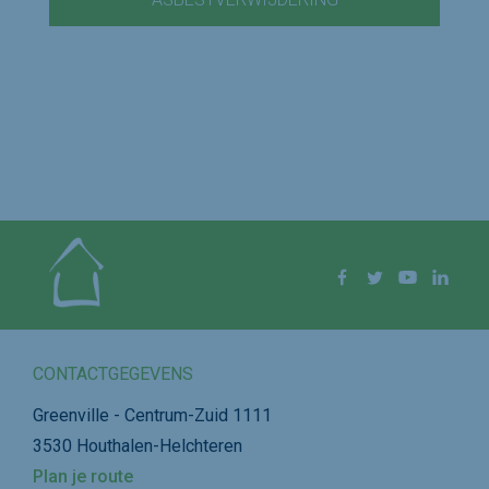
Volg ons op
Facebook
Twitter
YouTube
Linke
CONTACTGEGEVENS
Greenville - Centrum-Zuid 1111
3530 Houthalen-Helchteren
Plan je route