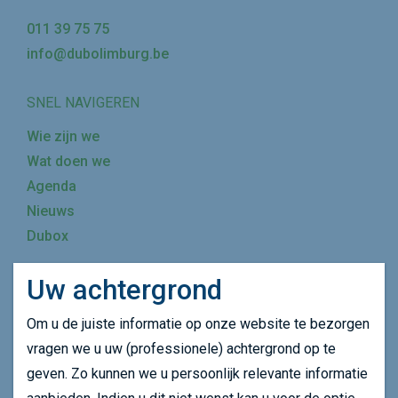
011 39 75 75
info@dubolimburg.be
SNEL NAVIGEREN
Wie zijn we
Wat doen we
Agenda
Nieuws
Dubox
Uw achtergrond
Mijn achtergrond wijzigen
Om u de juiste informatie op onze website te bezorgen
SCHRIJF JE IN OP ONZE NIEUWSBRIEF
vragen we u uw (professionele) achtergrond op te
geven. Zo kunnen we u persoonlijk relevante informatie
SCHRIJF JE IN