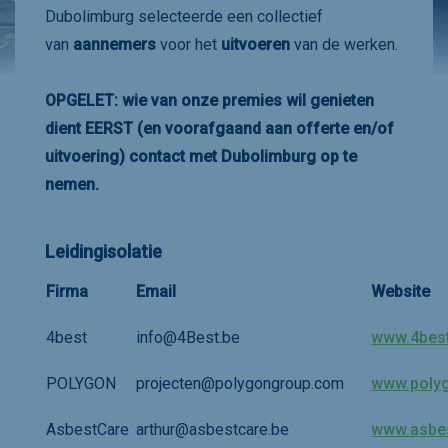
Dubolimburg selecteerde een collectief
van
aannemers
voor het
uitvoeren
van de werken.
OPGELET: wie van onze premies wil genieten
dient EERST (en voorafgaand aan offerte en/of
uitvoering) contact met Dubolimburg op te
nemen.
Leidingisolatie
Firma
Email
Website
4best
info@4Best.be
www.4best
POLYGON
projecten@polygongroup.com
www.polyg
AsbestCare
arthur@asbestcare.be
www.asbes