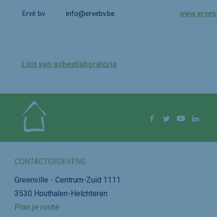
Ervé bv
info@ervebv.be
www.erveb
Lijst van asbestlaboratoria
Volg ons op
Facebook
Twitter
YouTube
Linke
CONTACTGEGEVENS
Greenville - Centrum-Zuid 1111
3530 Houthalen-Helchteren
Plan je route