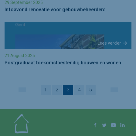
29 September 2025
Infoavond renovatie voor gebouwbeheerders
Lees verder
21 August 2025
Postgraduaat toekomstbestendig bouwen en wonen
1
2
3
4
5
VORIGE
VOLGEND
Volg ons op
Facebook
Twitter
YouTube
Linke