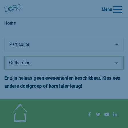
Menu
Home
Particulier
Ontharding
Er zijn helaas geen evenementen beschikbaar. Kies een
andere doelgroep of kom later terug!
Volg ons op
Facebook
Twitter
YouTube
Linke