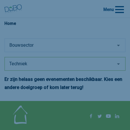
Menu
Home
Bouwsector
Techniek
Er zijn helaas geen evenementen beschikbaar. Kies een
andere doelgroep of kom later terug!
Volg ons op
Facebook
Twitter
YouTube
Linke