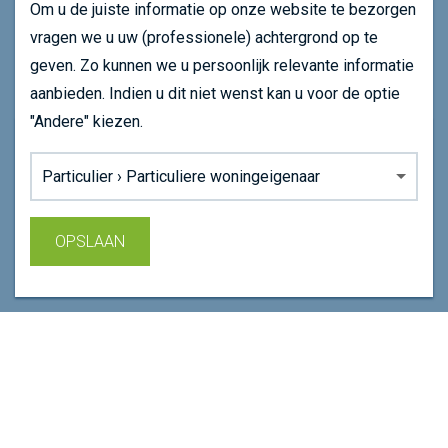
Om u de juiste informatie op onze website te bezorgen
Plan je route
vragen we u uw (professionele) achtergrond op te
011 39 75 75
geven. Zo kunnen we u persoonlijk relevante informatie
info@dubolimburg.be
aanbieden. Indien u dit niet wenst kan u voor de optie
"Andere" kiezen.
SNEL NAVIGEREN
Onze website maakt gebruikt van cookie om uw
Achtergrond:
surfervaring op onze website te verbeteren.
Wie zijn we
Lees ons
cookiebeleid
voor meer informatie.
Wat doen we
Agenda
OPSLAAN
AKKOORD
Sluiten
Nieuws
Dubox
Mijn achtergrond wijzigen
SCHRIJF JE IN OP ONZE NIEUWSBRIEF
SCHRIJF JE IN