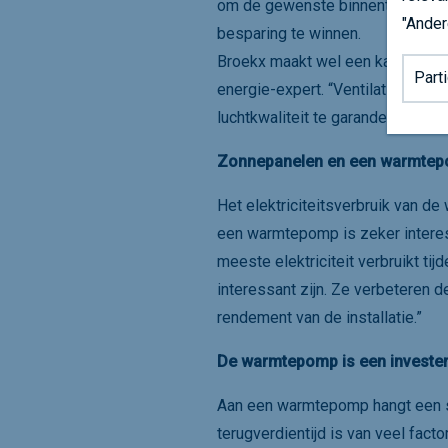
om de gewenste binnentemperatu
"Ander
besparing te winnen.
Achter
Broekx maakt wel een kanttekenin
energie-expert. “Ventilatie en l
luchtkwaliteit te garanderen en 
Zonnepanelen en een warmtep
Het elektriciteitsverbruik van d
een warmtepomp is zeker intere
meeste elektriciteit verbruikt ti
interessant zijn. Ze verbeteren d
rendement van de installatie.”
De warmtepomp is een invester
Aan een warmtepomp hangt een stevi
terugverdientijd is van veel facto