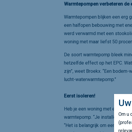
Warmtepompen verbeteren de 
Warmtepompen blijken een erg gro
een halfopen bebouwing met ener
werd verwarmd met een stookolie
woning met maar liefst 50 procen
De soort warmtepomp bleek minde
hetzelfde effect op het EPC. Wat
zijn”, weet Broekx. “Een bodem-
lucht-waterwarmtepomp."
Eerst isoleren!
Uw
Heb je een woning met energielabe
Om u d
warmtepomp. “Je installeert de 
(profe
“Het is belangrijk om eerst goed
releva