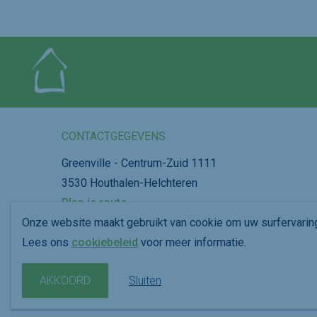
CONTACTGEGEVENS
Greenville - Centrum-Zuid 1111
3530 Houthalen-Helchteren
Plan je route
Onze website maakt gebruikt van cookie om uw surfervarin
011 39 75 75
Lees ons
cookiebeleid
voor meer informatie.
info@dubolimburg.be
AKKOORD
Sluiten