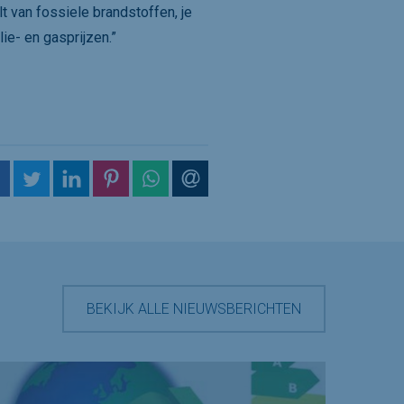
t van fossiele brandstoffen, je
ie- en gasprijzen.”
op Facebook
op Twitter
op LinkedIn
op Pinterest
op WhatsApp
via e-mail
BEKIJK ALLE NIEUWSBERICHTEN