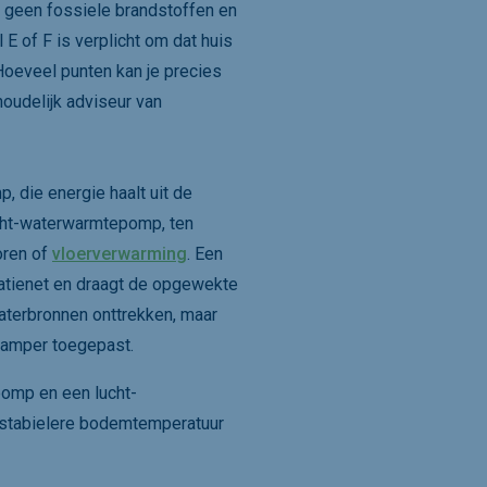
n geen fossiele brandstoffen en
 E of F is verplicht om dat huis
Hoeveel punten kan je precies
nhoudelijk adviseur van
, die energie haalt uit de
ucht-waterwarmtepomp, ten
oren of
vloerverwarming
. Een
atienet en draagt de opgewekte
aterbronnen onttrekken, maar
n amper toegepast.
pomp en een lucht-
 stabielere bodemtemperatuur