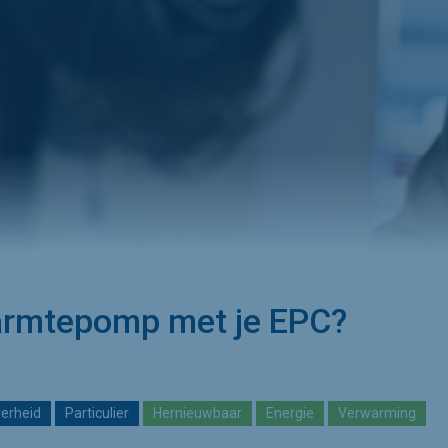
armtepomp met je EPC?
erheid
Particulier
Hernieuwbaar
Energie
Verwarming