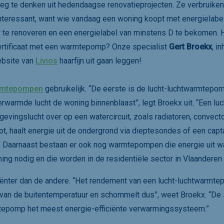
weg te denken uit hedendaagse renovatieprojecten. Ze verbruike
s interessant, want wie vandaag een woning koopt met energielabel
ar te renoveren en een energielabel van minstens D te bekomen. 
ertificaat met een warmtepomp? Onze specialist
Gert Broekx
, i
ebsite van
Livios
haarfijn uit gaan leggen!
mtepompen
gebruikelijk. “De eerste is de lucht-luchtwarmtepomp
rwarmde lucht de woning binnenblaast”, legt Broekx uit. “Een l
gevingslucht over op een watercircuit, zoals radiatoren, convect
, haalt energie uit de ondergrond via dieptesondes of een capt
.” Daarnaast bestaan er ook nog warmtepompen die energie uit w
ning nodig en die worden in de residentiële sector in Vlaandere
ënter dan de andere. “Het rendement van een lucht-luchtwarmte
van de buitentemperatuur en schommelt dus”, weet Broekx. “De
epomp het meest energie-efficiënte verwarmingssysteem.”