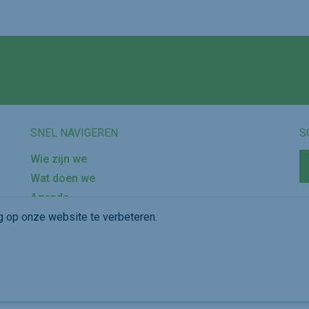
Volg ons op
SNEL NAVIGEREN
S
Wie zijn we
Wat doen we
Agenda
Nieuws
g op onze website te verbeteren.
Dubox
Mijn achtergrond wijzigen