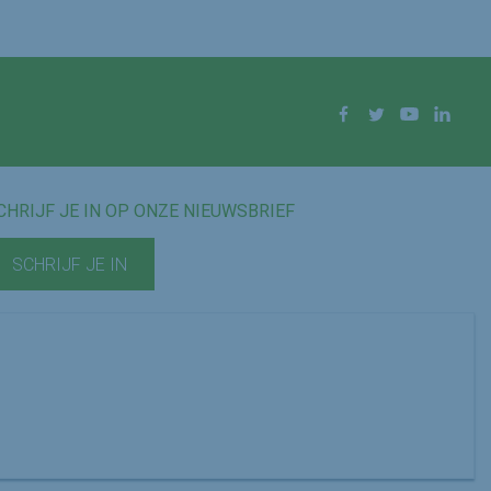
Facebook
Twitter
YouTube
Linke
CHRIJF JE IN OP ONZE NIEUWSBRIEF
SCHRIJF JE IN