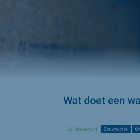
Wat doet een w
01 February 24
Bouwsector
Ov