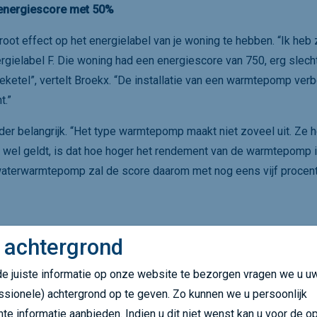
energiescore met 50%
ot effect op het energielabel van je woning te hebben. “Ik heb 
gielabel F. Die woning had een energiescore van 750, erg slech
ketel”, vertelt Broekx. “De installatie van een warmtepomp ver
t.”
r belangrijk. “Het type warmtepomp maakt niet zoveel uit. Ze 
 wel geldt, is dat hoe hoger het rendement van de warmtepomp i
waterwarmtepomp zal de score daarom met nog eens vijf procent
 achtergrond
l E of F gekocht en moet je dus aan het renoveren slaan, dan ligt 
e juiste informatie op onze website te bezorgen vragen we u u
warmtepomp pas nadat je de totale warmtebehoefte van de woning
ssionele) achtergrond op te geven. Zo kunnen we u persoonlijk
 te isoleren zodat er geen warmte ontsnapt. Zo heeft de warmtep
nte informatie aanbieden. Indien u dit niet wenst kan u voor de op