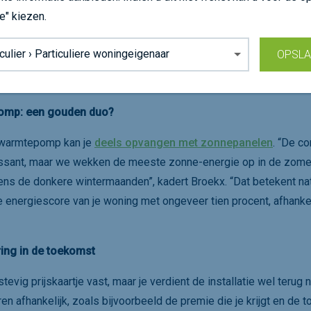
ur te bereiken.” Doorgaans beginnen klussers met
dakisolatie
,
e" kiezen.
grond:
g. “Wie sterk isoleert, mag
luchtdichting
en
ventilatie
niet uit 
OPSL
uchtdichting zijn belangrijk om inwendige condensatieproblemen 
het maximale rendement uit je isolatie en warmtepomp te halen.”
omp: een gouden duo?
e warmtepomp kan je
deels opvangen met zonnepanelen
. “De c
ssant, maar we wekken de meeste zonne-energie op in de zome
jdens de donkere wintermaanden”, kadert Broekx. “Dat betekent nat
e energiescore van je woning met ongeveer tien procent, afhankel
ing in de toekomst
g prijskaartje vast, maar je verdient de installatie wel terug na t
ren afhankelijk, zoals bijvoorbeeld de premie die je krijgt en de 