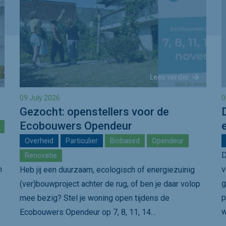
Lees verder
09 July 2026
0
Gezocht: openstellers voor de
Ecobouwers Opendeur
Overheid
Particulier
Biobased
Opendeur
D
Renovatie
n
v
Heb jij een duurzaam, ecologisch of energiezuinig
g
(ver)bouwproject achter de rug, of ben je daar volop
p
mee bezig? Stel je woning open tijdens de
w
Ecobouwers Opendeur op 7, 8, 11, 14…