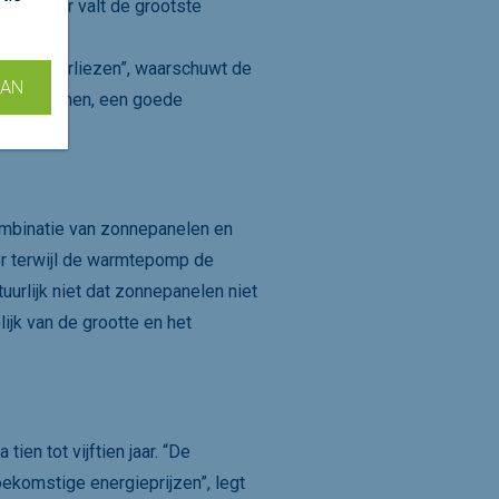
 want daar valt de grootste
het oog verliezen”, waarschuwt de
AAN
te voorkomen, een goede
ombinatie van zonnepanelen en
r terwijl de warmtepomp de
uurlijk niet dat zonnepanelen niet
ijk van de grootte en het
ien tot vijftien jaar. “De
toekomstige energieprijzen”, legt