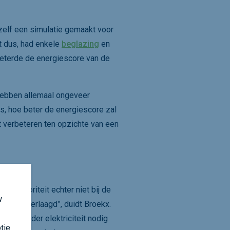
zelf een simulatie gemaakt voor
t dus, had enkele
beglazing
en
beterde de energiescore van de
hebben allemaal ongeveer
s, hoe beter de energiescore zal
 verbeteren ten opzichte van een
de prioriteit echter niet bij de
w
 hebt verlaagd”, duidt Broekx.
omp minder elektriciteit nodig
tie