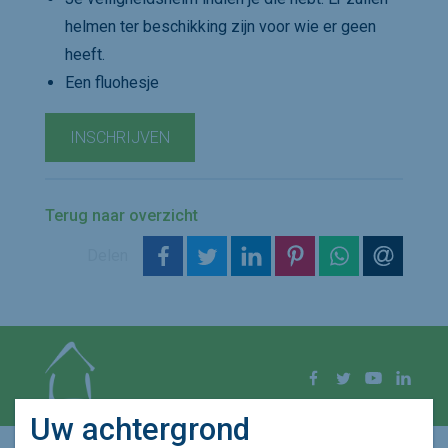
helmen ter beschikking zijn voor wie er geen
heeft.
Een fluohesje
INSCHRIJVEN
Terug naar overzicht
op Facebook
op Twitter
op LinkedIn
op Pinterest
op WhatsAp
via e-m
Delen
Volg ons op
Facebook
Twitter
YouTube
Linke
Uw achtergrond