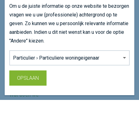
CONTACTGEGEVENS
Om u de juiste informatie op onze website te bezorgen
vragen we u uw (professionele) achtergrond op te
Greenville - Centrum-Zuid 1111
geven. Zo kunnen we u persoonlijk relevante informatie
3530 Houthalen-Helchteren
aanbieden. Indien u dit niet wenst kan u voor de optie
Plan je route
"Andere" kiezen.
011 39 75 75
Onze website maakt gebruikt van cookie om uw
Achtergrond:
info@dubolimburg.be
surfervaring op onze website te verbeteren.
Lees ons
cookiebeleid
voor meer informatie.
SNEL NAVIGEREN
OPSLAAN
AKKOORD
Sluiten
Wie zijn we
Wat doen we
Agenda
Nieuws
Dubox
Mijn achtergrond wijzigen