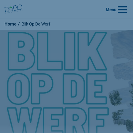
Menu
Home
Blik Op De Werf