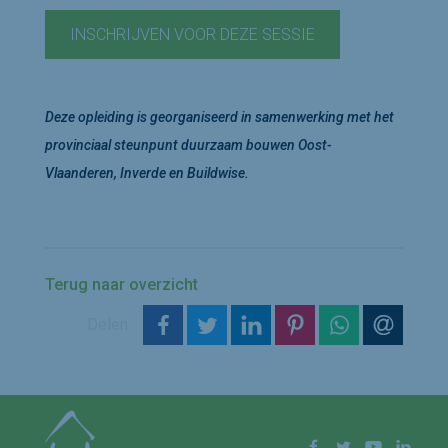
INSCHRIJVEN VOOR DEZE SESSIE
Deze opleiding is georganiseerd in samenwerking met het
provinciaal steunpunt duurzaam bouwen Oost-
Vlaanderen, Inverde en Buildwise.
Terug naar overzicht
op Facebook
op Twitter
op LinkedIn
op Pinterest
op WhatsAp
via e-m
Delen
Volg ons op
Facebook
Twitter
YouTube
Linke