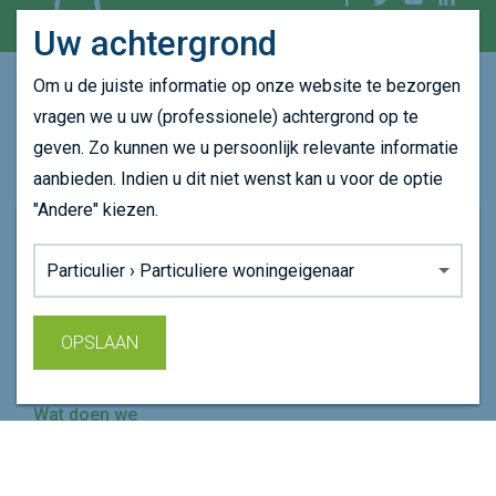
Uw achtergrond
Om u de juiste informatie op onze website te bezorgen
CONTACTGEGEVENS
vragen we u uw (professionele) achtergrond op te
Greenville - Centrum-Zuid 1111
geven. Zo kunnen we u persoonlijk relevante informatie
3530 Houthalen-Helchteren
aanbieden. Indien u dit niet wenst kan u voor de optie
Plan je route
"Andere" kiezen.
Onze website maakt gebruikt van cookie om uw
011 39 75 75
Achtergrond:
surfervaring op onze website te verbeteren.
info@dubolimburg.be
Lees ons
cookiebeleid
voor meer informatie.
SNEL NAVIGEREN
OPSLAAN
AKKOORD
Sluiten
Wie zijn we
Wat doen we
Agenda
Nieuws