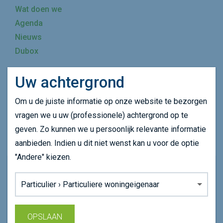
Wat doen we
Agenda
Nieuws
Dubox
Uw achtergrond
Mijn achtergrond wijzigen
Om u de juiste informatie op onze website te bezorgen
SCHRIJF JE IN OP ONZE NIEUWSBRIEF
vragen we u uw (professionele) achtergrond op te
geven. Zo kunnen we u persoonlijk relevante informatie
SCHRIJF JE IN
aanbieden. Indien u dit niet wenst kan u voor de optie
"Andere" kiezen.
Onze website maakt gebruikt van cookie om uw
Achtergrond:
surfervaring op onze website te verbeteren.
Lees ons
cookiebeleid
voor meer informatie.
OPSLAAN