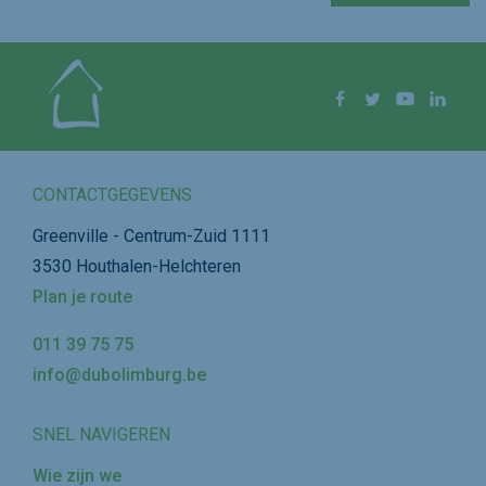
Volg ons op
Facebook
Twitter
YouTube
Linke
CONTACTGEGEVENS
Greenville - Centrum-Zuid 1111
3530 Houthalen-Helchteren
Plan je route
011 39 75 75
info@dubolimburg.be
SNEL NAVIGEREN
Wie zijn we