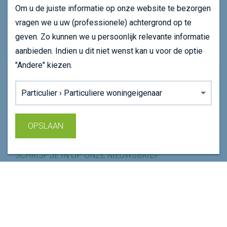
Om u de juiste informatie op onze website te bezorgen
vragen we u uw (professionele) achtergrond op te
SNEL NAVIGEREN
geven. Zo kunnen we u persoonlijk relevante informatie
Wie zijn we
aanbieden. Indien u dit niet wenst kan u voor de optie
Wat doen we
"Andere" kiezen.
Agenda
Onze website maakt gebruikt van cookie om uw
Achtergrond:
Nieuws
surfervaring op onze website te verbeteren.
Dubox
Lees ons
cookiebeleid
voor meer informatie.
OPSLAAN
Mijn achtergrond wijzigen
AKKOORD
Sluiten
SCHRIJF JE IN OP ONZE NIEUWSBRIEF
SCHRIJF JE IN