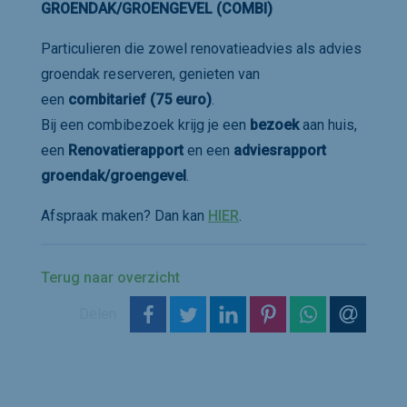
GROENDAK/GROENGEVEL (COMBI)
Particulieren die zowel renovatieadvies als advies
groendak reserveren, genieten van
een
combitarief (
75 euro)
.
Bij een combibezoek krijg je een
bezoek
aan huis,
een
Renovatierapport
en een
adviesrapport
groendak/groengevel
.
Afspraak maken? Dan kan
HIER
.
Terug naar overzicht
op Facebook
op Twitter
op LinkedIn
op Pinterest
op WhatsAp
via e-m
Delen