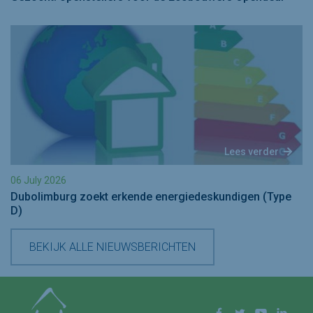
Lees verder
06 July 2026
Dubolimburg zoekt erkende energiedeskundigen (Type
D)
BEKIJK ALLE NIEUWSBERICHTEN
Volg ons op
Facebook
Twitter
YouTube
Linke