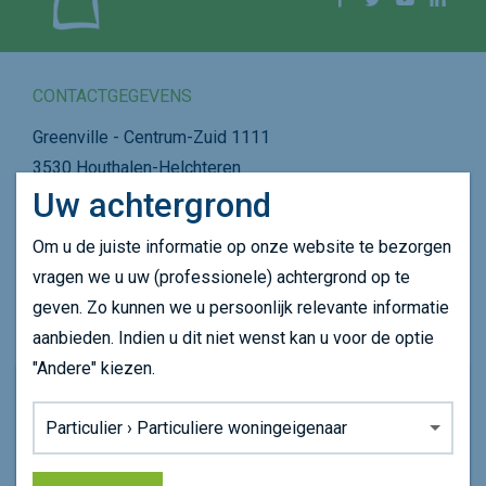
CONTACTGEGEVENS
Greenville - Centrum-Zuid 1111
3530 Houthalen-Helchteren
Uw achtergrond
Plan je route
011 39 75 75
Om u de juiste informatie op onze website te bezorgen
info@dubolimburg.be
vragen we u uw (professionele) achtergrond op te
geven. Zo kunnen we u persoonlijk relevante informatie
SNEL NAVIGEREN
aanbieden. Indien u dit niet wenst kan u voor de optie
"Andere" kiezen.
Wie zijn we
Onze website maakt gebruikt van cookie om uw
Wat doen we
Achtergrond:
surfervaring op onze website te verbeteren.
Agenda
Lees ons
cookiebeleid
voor meer informatie.
Nieuws