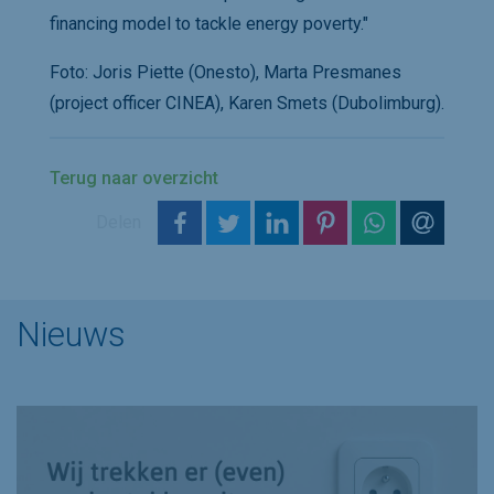
financing model to tackle energy poverty."
Foto: Joris Piette (Onesto), Marta Presmanes
(project officer CINEA), Karen Smets (Dubolimburg).
Terug naar overzicht
op Facebook
op Twitter
op LinkedIn
op Pinterest
op WhatsAp
via e-m
Delen
Nieuws