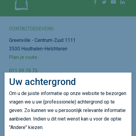
Facebook
Twitter
YouTube
Linke
CONTACTGEGEVENS
Greenville - Centrum-Zuid 1111
3530 Houthalen-Helchteren
Plan je route
011 39 75 75
Uw achtergrond
info@dubolimburg.be
Om u de juiste informatie op onze website te bezorgen
SNEL NAVIGEREN
vragen we u uw (professionele) achtergrond op te
Wie zijn we
geven. Zo kunnen we u persoonlijk relevante informatie
Wat doen we
aanbieden. Indien u dit niet wenst kan u voor de optie
Agenda
"Andere" kiezen.
Nieuws
Onze website maakt gebruikt van cookie om uw