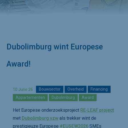
Dubolimburg wint Europese 
Award!
10 June 26
Bouwsector
Overheid
Financing
Appartementen
Dubolimburg
Award
Het Europese onderzoeksproject
RE-LEAF project
met
Dubolimburg vzw
als trekker wint de
hashtag
prestigieuze Europese
#
EUSEW2026
SMEs