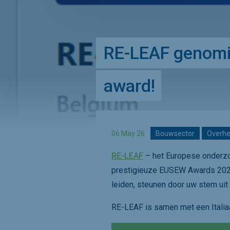
RE-LEAF genomin
award!
06 May 26
Bouwsector
Overhe
RE-LEAF
– het Europese onderzo
prestigieuze EUSEW Awards 2026. 
leiden, steunen door uw stem uit
RE-LEAF is samen met een Italiaa