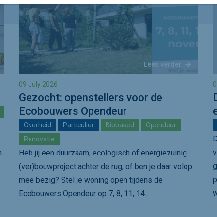
Lees verder
09 July 2026
0
Gezocht: openstellers voor de
Ecobouwers Opendeur
Overheid
Particulier
Biobased
Opendeur
D
Renovatie
n
v
Heb jij een duurzaam, ecologisch of energiezuinig
g
(ver)bouwproject achter de rug, of ben je daar volop
p
mee bezig? Stel je woning open tijdens de
w
Ecobouwers Opendeur op 7, 8, 11, 14…