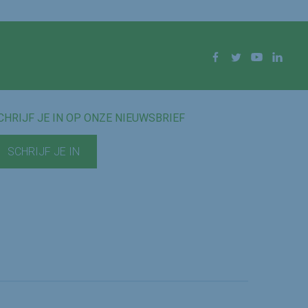
Facebook
Twitter
YouTube
Linke
CHRIJF JE IN OP ONZE NIEUWSBRIEF
SCHRIJF JE IN