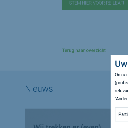
STEM HIER VOOR RE-LEAF!
Terug naar overzicht
Uw
Om u d
(profe
Nieuws
releva
"Ander
Achter