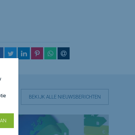
op Facebook
op Twitter
op LinkedIn
op Pinterest
op WhatsApp
via e-mail
w
tie
BEKIJK ALLE NIEUWSBERICHTEN
AAN